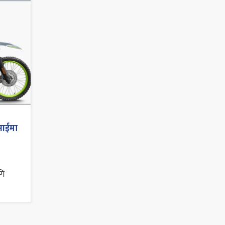
आईमा
गि