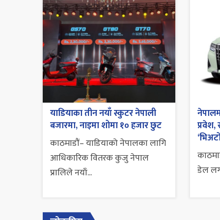
याडियाका तीन नयाँ स्कुटर नेपाली
नेपालम
बजारमा, नाइमा शोमा १० हजार छुट
प्रवेश,
‘भिअटो
काठमाडौं– याडियाको नेपालका लागि
काठमाड
आधिकारिक वितरक कुजु नेपाल
डेल लगाय
प्रालिले नयाँ...