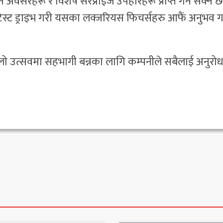
अवसरहरू र विशेष सरप्राइज उपहारहरू प्राप्त गर्न सक्ने छ
ेस्ट ड्राइभ गरी यसका लक्जरियस फिचर्सहरु आफैं अनुभव गर
इलो उत्सवमा सहभागी बन्नका लागि कम्पनीले सबैलाई अनुरो