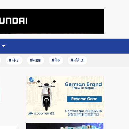
#होन्डा
#साझा
#बैंक
#महिन्द्रा