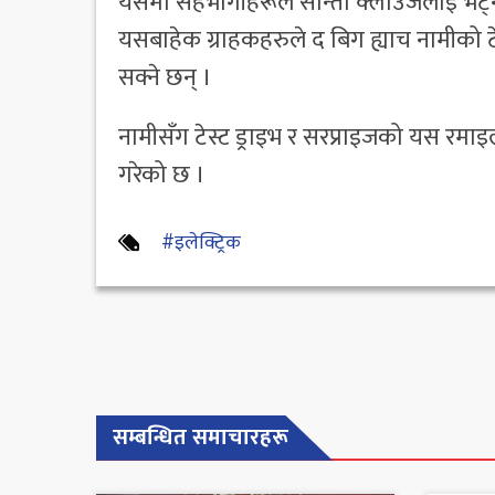
यसमा सहभागीहरूले सान्ता क्लाउजलाई भेट्ने 
यसबाहेक ग्राहकहरुले द बिग ह्याच नामीको ट
सक्ने छन् ।
नामीसँग टेस्ट ड्राइभ र सरप्राइजको यस रमा
गरेको छ ।
#इलेक्ट्रिक
सम्बन्धित समाचारहरू