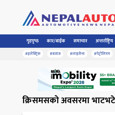
गृहपृष्‍ठ
कार/बाईक
समाचार
अन्तर्राष्ट्रिय
#इलेक्ट्रिक
#बजाज
#लाइसेन्स
#पेट्रोलियम
क्रिसमसको अवसरमा भाटभटेनी