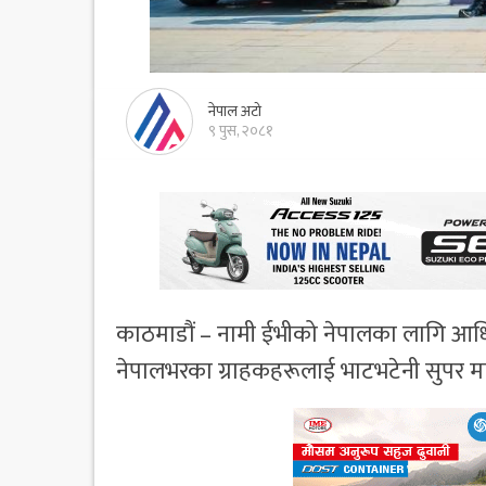
नेपाल अटो
९ पुस, २०८१
काठमाडौं – नामी ईभीको नेपालका लागि आध
नेपालभरका ग्राहकहरूलाई भाटभटेनी सुपर मार्