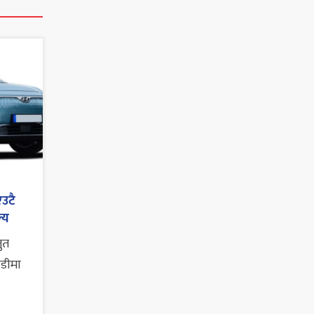
एउटै
्य
तुत
ाडीमा