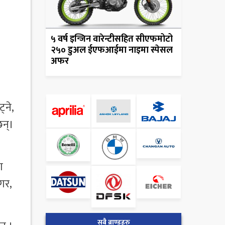
५ वर्ष इन्जिन वारेन्टीसहित सीएफमोटो
२५० डुअल ईएफआईमा नाइमा स्पेसल
अफर
्ने,
छन्।
ा
गर,
सबै ब्राण्डहरु