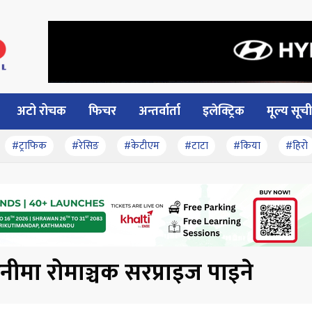
अटो रोचक
फिचर
अन्तर्वार्ता
इलेक्ट्रिक
मूल्य सूची
#ट्राफिक
#रेसिङ
#केटीएम
#टाटा
#किया
#हिरो
मा रोमाञ्चक सरप्राइज पाइने