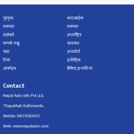
गृहपृष्‍ठ
कार/बाईक
समाचार
समाचार
हाम्रोबारे
अन्तर्राष्ट्रिय
सम्पर्क राख्नु
यातायात
नाडा
अन्तर्वार्ता
टिप्स
इलेक्ट्रिक
आर्काइभ
बैंकिङ/इन्स्योरेन्स
Contact
Nepal Auto Info Pvt Ltd.
Thapathali, Kathmandu
Mobile: 9801082401
Web: www.nepalauto.com