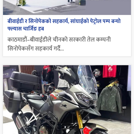
बीवाईडी र सिनोपेकको सहकार्य, सांघाईको पेट्रोल पम्प बन्यो
फ्ल्यास चार्जिङ हब
काठमाडौं–बीवाईडीले चीनको सरकारी तेल कम्पनी
सिनोपेकसँग सहकार्य गर्दै...