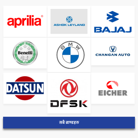
सबै ब्राण्डहरु