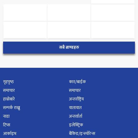
सबै ब्राण्डहरु
गृहपृष्‍ठ
कार/बाईक
समाचार
समाचार
हाम्रोबारे
अन्तर्राष्ट्रिय
सम्पर्क राख्नु
यातायात
नाडा
अन्तर्वार्ता
टिप्स
इलेक्ट्रिक
आर्काइभ
बैंकिङ/इन्स्योरेन्स