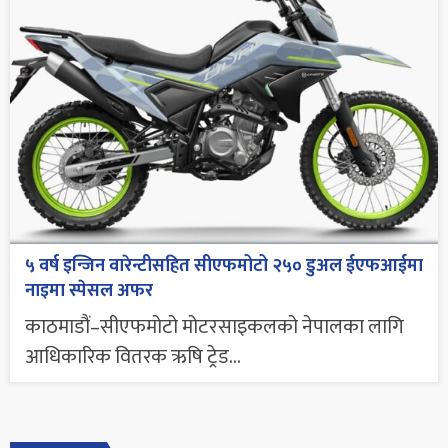
५ वर्ष इन्जिन वारेन्टीसहित सीएफमोटो २५० डुअल ईएफआईमा
नाइमा स्पेसल अफर
काठमाडौं–सीएफमोटो मोटरसाइकलको नेपालका लागि
आधिकारिक वितरक ऋषि ट्रेड...