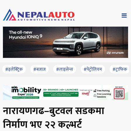
#इलेक्ट्रिक
#बजाज
#लाइसेन्स
#पेट्रोलियम
#ट्राफिक
नारायणगढ–बुटवल सडकमा
निर्माण भए २२ कल्भर्ट