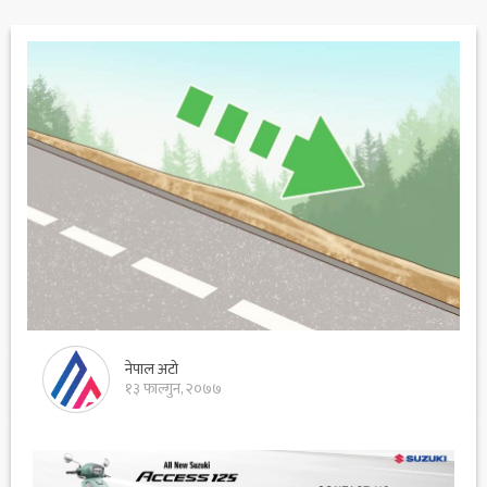
नेपाल अटो
१३ फाल्गुन, २०७७