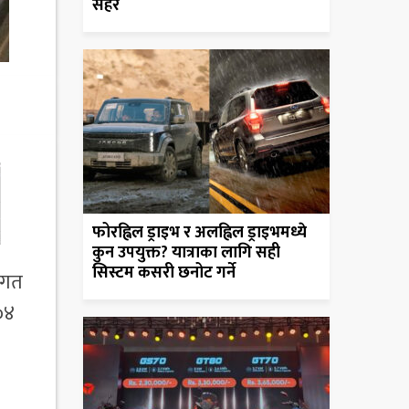
सहर
फोरह्विल ड्राइभ र अलह्विल ड्राइभमध्ये
कुन उपयुक्त? यात्राका लागि सही
सिस्टम कसरी छनोट गर्ने
े गत
०४