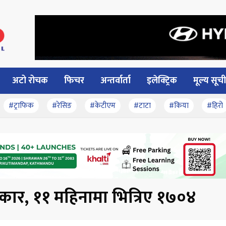
अटो रोचक
फिचर
अन्तर्वार्ता
इलेक्ट्रिक
मूल्य सूची
#ट्राफिक
#रेसिङ
#केटीएम
#टाटा
#किया
#हिरो
क कार, ११ महिनामा भित्रिए १७०४