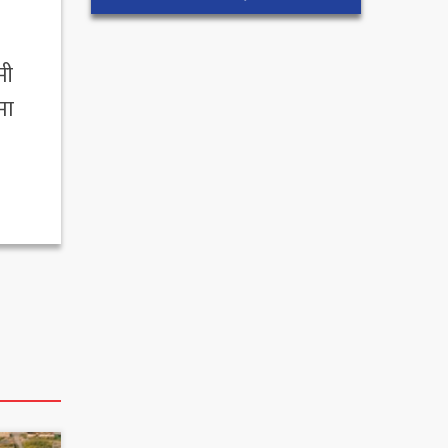
मी
मा