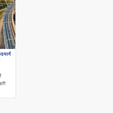
ुङमार्ग
छ
ं
सहरी