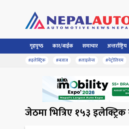
गृहपृष्‍ठ
कार/बाईक
समाचार
अन्तर्राष्ट्रिय
#इलेक्ट्रिक
#बजाज
#लाइसेन्स
#पेट्रोलियम
जेठमा भित्रिए १५३ इलेक्ट्रि