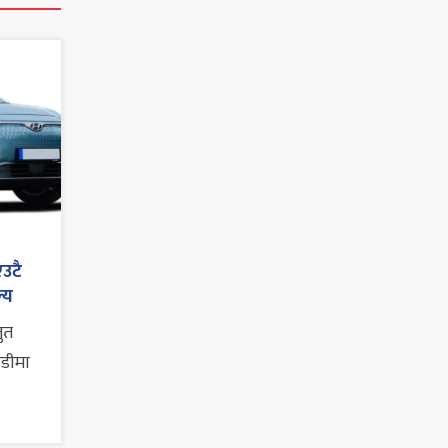
एउटै
्य
तुत
ाडीमा