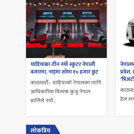
याडियाका तीन नयाँ स्कुटर नेपाली
नेपालम
बजारमा, नाइमा शोमा १० हजार छुट
प्रवेश,
‘भिअटो
काठमाडौं– याडियाको नेपालका लागि
काठमाड
आधिकारिक वितरक कुजु नेपाल
डेल लगाय
प्रालिले नयाँ...
लोकप्रिय