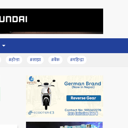
#होन्डा
#साझा
#बैंक
#महिन्द्रा