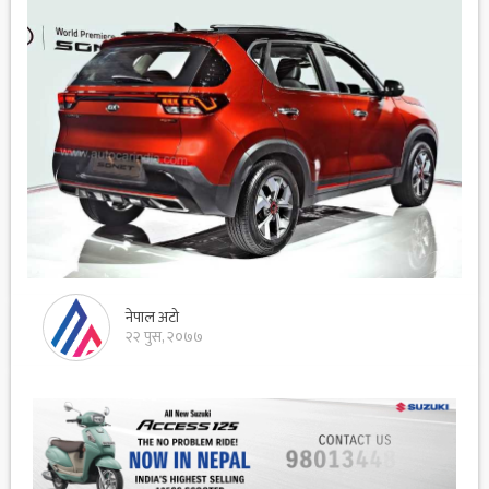
नेपाल अटो
२२ पुस, २०७७