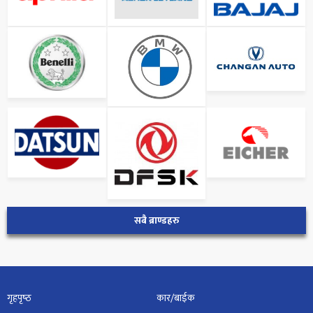
सबै ब्राण्डहरु
गृहपृष्‍ठ
कार/बाईक