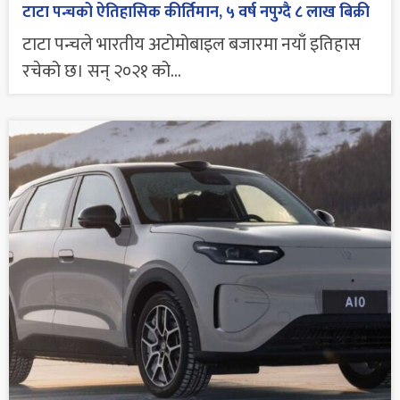
टाटा पन्चको ऐतिहासिक कीर्तिमान, ५ वर्ष नपुग्दै ८ लाख बिक्री
टाटा पन्चले भारतीय अटोमोबाइल बजारमा नयाँ इतिहास
रचेको छ। सन् २०२१ को...