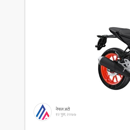
नेपाल अटो
१२ पुस, २०७७