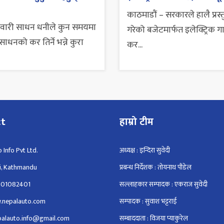
काठमाडौं – सरकारले हालै प्रस्
सवारी साधन धनीले कुन समयमा
गरेको बजेटमार्फत इलेक्ट्रिक ग
ाधनको कर तिर्ने भन्ने कुरा
कर...
ct
हाम्रो टीम
 Info Pvt Ltd.
अध्यक्ष : इन्दिरा सुवेदी
i, Kathmandu
प्रबन्ध निर्देशक : तोयनाथ पौडेल
801082401
सल्लाहकार सम्पादक : एकराज सुवेदी
.nepalauto.com
सम्पादक : सुवाश भट्टराई
epalauto.info@gmail.com
सम्बाददाता : विजया प्याकुरेल