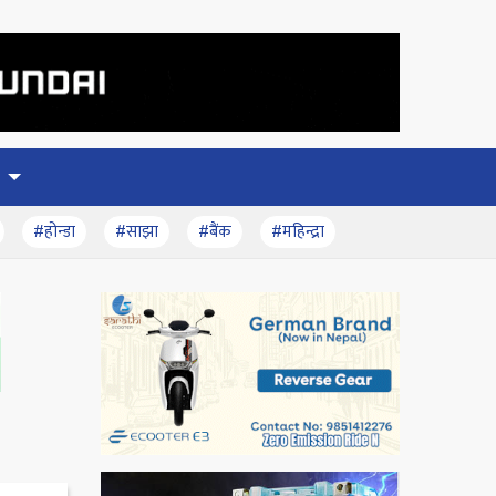
#होन्डा
#साझा
#बैंक
#महिन्द्रा