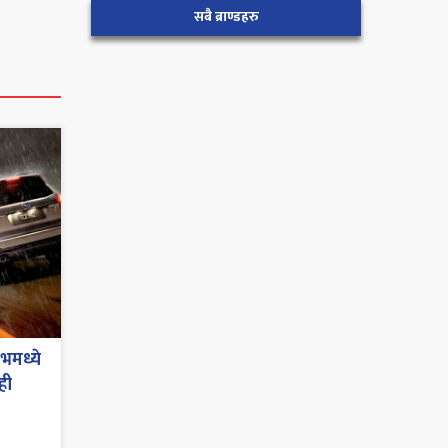
सबै ब्राण्डहरु
इभमध्ये
ही