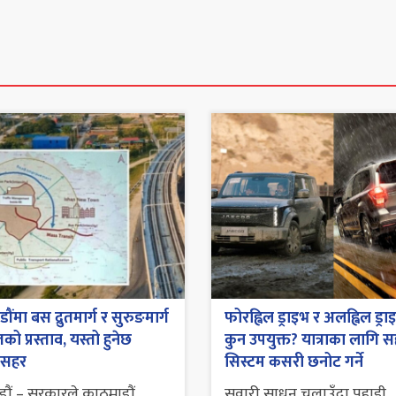
ंमा बस द्रुतमार्ग र सुरुङमार्ग
फोरह्विल ड्राइभ र अलह्विल ड्रा
ो प्रस्ताव, यस्तो हुनेछ
कुन उपयुक्त? यात्राका लागि स
 सहर
सिस्टम कसरी छनोट गर्ने
ौं – सरकारले काठमाडौं
सवारी साधन चलाउँदा पहाडी,