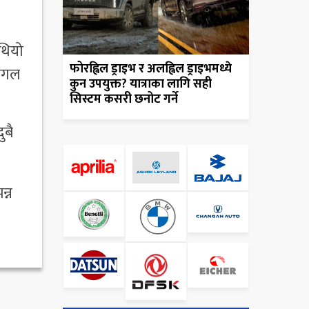
थियो
फोरह्विल ड्राइभ र अलह्विल ड्राइभमध्ये
िंगल
कुन उपयुक्त? यात्राका लागि सही
सिस्टम कसरी छनोट गर्ने
ुबै
न्न