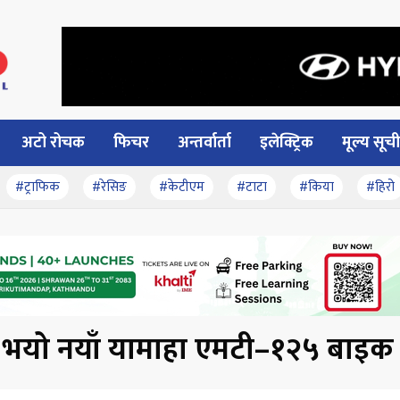
अटो रोचक
फिचर
अन्तर्वार्ता
इलेक्ट्रिक
मूल्य सूची
#ट्राफिक
#रेसिङ
#केटीएम
#टाटा
#किया
#हिरो
 भयो नयाँ यामाहा एमटी–१२५ बाइक