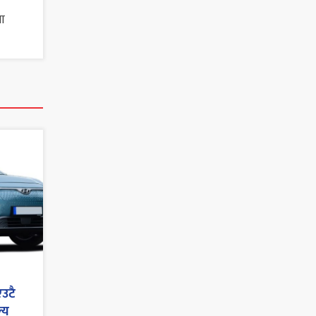
ा
एउटै
्य