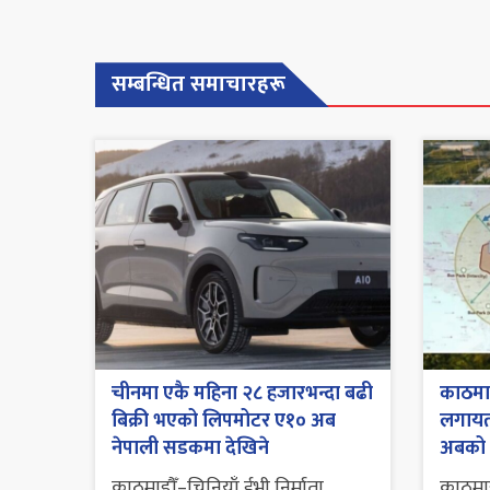
सम्बन्धित समाचारहरू
चीनमा एकै महिना २८ हजारभन्दा बढी
काठमाडौ
बिक्री भएको लिपमोटर ए१० अब
लगायतक
नेपाली सडकमा देखिने
अबको
काठमाडौँ–चिनियाँ ईभी निर्माता
काठमाड