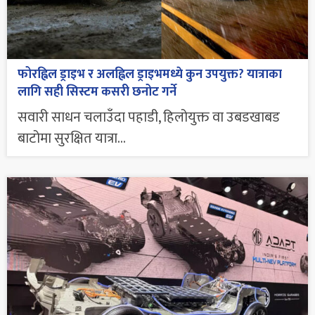
फोरह्विल ड्राइभ र अलह्विल ड्राइभमध्ये कुन उपयुक्त? यात्राका
लागि सही सिस्टम कसरी छनोट गर्ने
सवारी साधन चलाउँदा पहाडी, हिलोयुक्त वा उबडखाबड
बाटोमा सुरक्षित यात्रा...