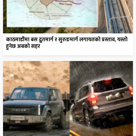
काठमाडौंमा बस द्रुतमार्ग र सुरुङमार्ग लगायतको प्रस्ताव, यस्तो
हुनेछ अबको सहर