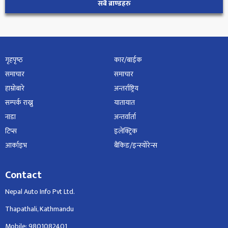
सबै ब्राण्डहरु
गृहपृष्‍ठ
कार/बाईक
समाचार
समाचार
हाम्रोबारे
अन्तर्राष्ट्रिय
सम्पर्क राख्नु
यातायात
नाडा
अन्तर्वार्ता
टिप्स
इलेक्ट्रिक
आर्काइभ
बैंकिङ/इन्स्योरेन्स
Contact
Nepal Auto Info Pvt Ltd.
Thapathali, Kathmandu
Mobile: 9801082401