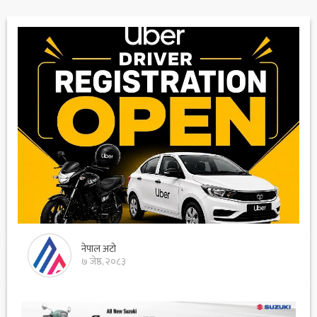
नेपाल अटो
७ जेष्ठ, २०८३