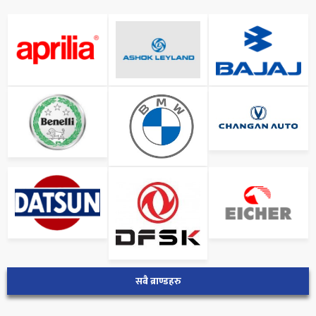
सबै ब्राण्डहरु