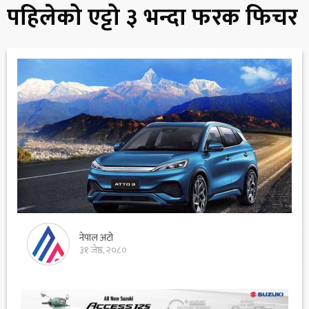
पहिलेको एट्टो ३ भन्दा फरक फिचर
नेपाल अटो
३१ जेष्ठ, २०८०