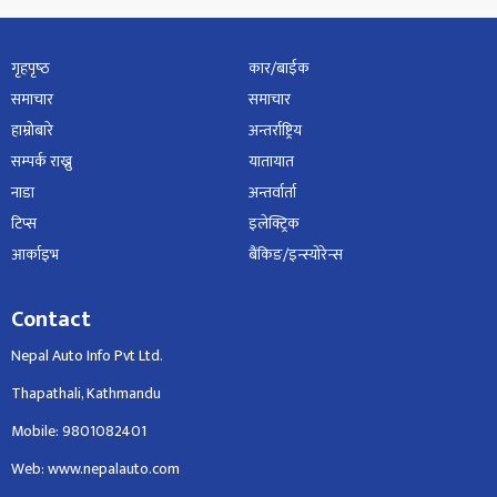
गृहपृष्‍ठ
कार/बाईक
समाचार
समाचार
हाम्रोबारे
अन्तर्राष्ट्रिय
सम्पर्क राख्नु
यातायात
नाडा
अन्तर्वार्ता
टिप्स
इलेक्ट्रिक
आर्काइभ
बैंकिङ/इन्स्योरेन्स
Contact
Nepal Auto Info Pvt Ltd.
Thapathali, Kathmandu
Mobile: 9801082401
Web: www.nepalauto.com