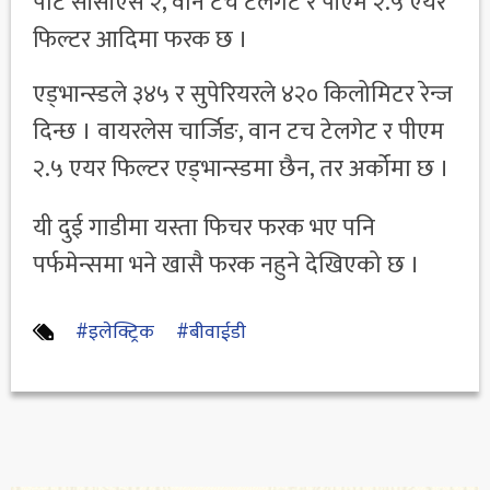
पोर्ट सीसीएस २, वान टच टेलगेट र पीएम २.५ एयर
फिल्टर आदिमा फरक छ ।
एड्भान्स्डले ३४५ र सुपेरियरले ४२० किलोमिटर रेन्ज
दिन्छ । वायरलेस चार्जिङ, वान टच टेलगेट र पीएम
२.५ एयर फिल्टर एड्भान्स्डमा छैन, तर अर्कोमा छ ।
यी दुई गाडीमा यस्ता फिचर फरक भए पनि
पर्फमेन्समा भने खासै फरक नहुने देखिएको छ ।
#इलेक्ट्रिक
#बीवाईडी