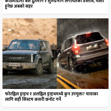
काठमाडौंमा बस द्रुतमार्ग र सुरुङमार्ग लगायतको प्रस्ताव, यस्तो
हुनेछ अबको सहर
फोरह्विल ड्राइभ र अलह्विल ड्राइभमध्ये कुन उपयुक्त? यात्राका
लागि सही सिस्टम कसरी छनोट गर्ने