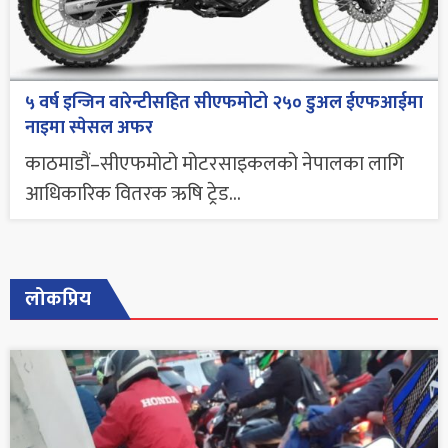
५ वर्ष इन्जिन वारेन्टीसहित सीएफमोटो २५० डुअल ईएफआईमा
नाइमा स्पेसल अफर
काठमाडौं–सीएफमोटो मोटरसाइकलको नेपालका लागि
आधिकारिक वितरक ऋषि ट्रेड...
लोकप्रिय