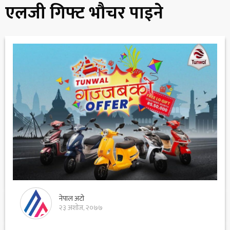
एलजी गिफ्ट भौचर पाइने
नेपाल अटो
२३ अशोज, २०७७