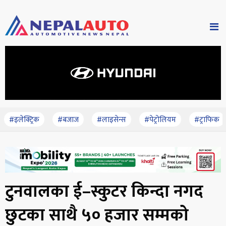
#इलेक्ट्रिक
#बजाज
#लाइसेन्स
#पेट्रोलियम
#ट्राफिक
टुनवालका ई–स्कुटर किन्दा नगद
छुटका साथै ५० हजार सम्मको