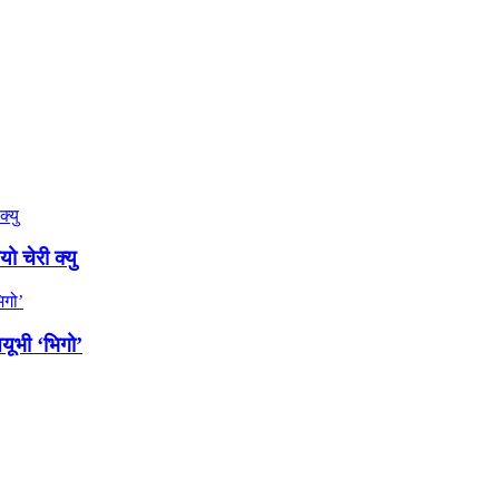
 चेरी क्यु
ूभी ‘भिगो’