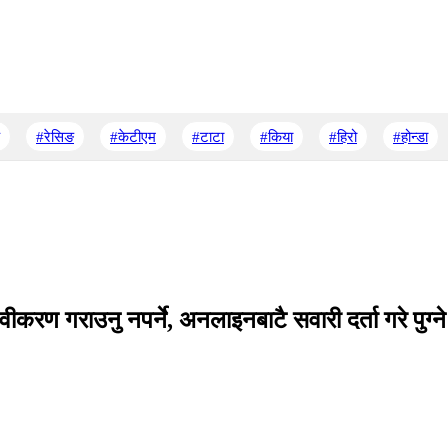
#रेसिङ
#केटीएम
#टाटा
#किया
#हिरो
#होन्डा
ीकरण गराउनु नपर्ने, अनलाइनबाटै सवारी दर्ता गरे पुग्ने