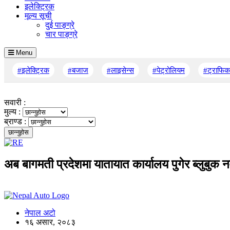
इलेक्ट्रिक
मूल्य सूची
दुई पाङ्ग्रे
चार पाङ्ग्रे
Menu
#इलेक्ट्रिक
#बजाज
#लाइसेन्स
#पेट्रोलियम
#ट्राफिक
सवारी :
मुल्य :
ब्राण्ड :
अब बागमती प्रदेशमा यातायात कार्यालय पुगेर ब्लुबुक नव
नेपाल अटो
१६ असार, २०८३