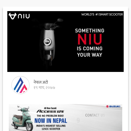
नेपाल अटो
१९ माघ, २०७७