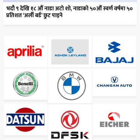
भदौ ९ देखि १८ औँ नाडा अटो शो, नाडाको ५०औँ स्वर्ण वर्षमा ५०
प्रतिशत ‘अर्ली बर्ड’ छुट पाइने