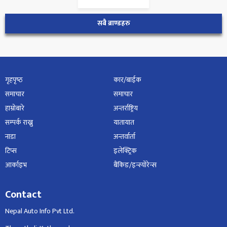
सबै ब्राण्डहरु
गृहपृष्‍ठ
कार/बाईक
समाचार
समाचार
हाम्रोबारे
अन्तर्राष्ट्रिय
सम्पर्क राख्नु
यातायात
नाडा
अन्तर्वार्ता
टिप्स
इलेक्ट्रिक
आर्काइभ
बैंकिङ/इन्स्योरेन्स
Contact
Nepal Auto Info Pvt Ltd.