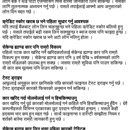
लागि बैंक र थर्ड पार्टी एजेन्सीसँग त्यस वारेमा जानकारी लिन सकिन्छ । यसको
लागि तुलनात्मक अध्ययन गर्नु पर्छ । यसले तपाईलाई आफ्नो आय अनुसारको
लोन दिन मद्दत गर्छ ।
क्रेडिट स्कोर खराब छ भने पहिला सुधार गर्नु आवश्यक
यदि तपाई बैंकबाट लोन लिन चाहनुहुन्छ भने पहिला क्रेडिट स्कोर बलियो हुनु
पर्छ । यसले तपाईले बढी रकम लिन सक्नुहुन्छ र ब्याज दरमा पनि फाइदा हुन्छ ।
यदि क्रेडिट स्कोर खराब छ भने अटो लोन नलिनु होला ।
सेकेन्ड ह्याण्ड कार पनि राम्रो विकल्प
पहिलो पटक कार खरिद गर्ने खरिदकर्तालाई सेकेन्ड ह्याण्ड कार पनि राम्रो
विकल्प हुन सक्छ । सेकेन्ड ह्याण्ड कार पनि ३ वर्ष देखि ५ वर्षसम्मको लागि
राम्रो मोडलको उपलब्ध हुन सक्छ । जसमा राम्रो सुविधा पनि पाउन सकिन्छ ।
यी कार कम मूल्यमा पनि पाउन सकिन्छ ।
टेस्ट ड्राइभ
आफूलाई अनुकुल कार छानिसके पछि कारको फाइनल टेस्ट ड्राइभ गर्नु पर्छ ।
टेस्ट ड्राइभले कारको फिचरको अनुमान गर्न सकिन्छ ।
कार खरिद गर्दा मोलमोलाई गर्न न हिचकिच्याउनु
कार खरिद गर्नु पूर्व कारको मोलमोलाई गर्न कहिले पनि हिचकिच्याउनु हुँदैन । धेरै
कम्पनीहरुले विभिन्न प्रकारका छुट प्रदान गरिरहेका हुन्छन् । यसले केही
हदसम्म भार कम हुन मद्दत गर्छ । साथै फाइनान्स र वारेन्टी सम्झौता नियम र
शर्तको बारेमा राम्रो जानकारी हुनु पर्छ ।
सेकेन्ड ह्याण्ड कार लिनु भन्दा पहिला कारको टेस्टिङ