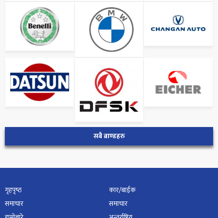
सबै ब्राण्डहरु
गृहपृष्‍ठ
कार/बाईक
समाचार
समाचार
हाम्रोबारे
अन्तर्राष्ट्रिय