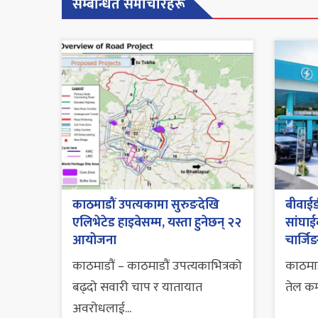
सम्बन्धित समाचारहरू
काठमाडौं उपत्यकामा सुरुङदेखि
बीवाईड
एलिभेटेड हाइवेसम्म, यस्ता हुनेछन् २२
सांघाईक
आयोजना
चार्जि
काठमाडौं – काठमाडौं उपत्यकाभित्रको
काठमा
बढ्दो सवारी चाप र यातायात
तेल कम्
अवरोधलाई...