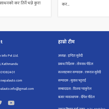
ाधनको कर तिर्ने भन्ने कुरा
कर...
ct
हाम्रो टीम
 Info Pvt Ltd.
अध्यक्ष : इन्दिरा सुवेदी
i, Kathmandu
प्रबन्ध निर्देशक : तोयनाथ पौडेल
801082401
सल्लाहकार सम्पादक : एकराज सुवेदी
.nepalauto.com
सम्पादक : सुवाश भट्टराई
epalauto.info@gmail.com
सम्बाददाता : विजया प्याकुरेल
बजार व्यवस्थापक : दीपेश पौडेल