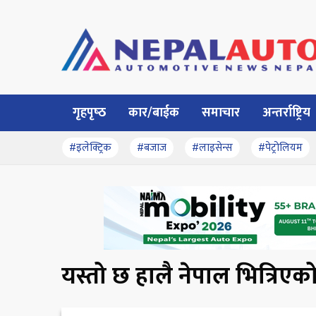
गृहपृष्‍ठ
कार/बाईक
समाचार
अन्तर्राष्ट्रिय
#इलेक्ट्रिक
#बजाज
#लाइसेन्स
#पेट्रोलियम
यस्तो छ हालै नेपाल भित्रिएक