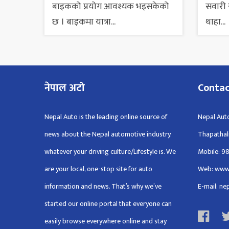
बाइकको प्रयोग आवश्यक भइसकेको
सवारी स
छ । बाइकमा यात्रा...
थाहा...
नेपाल अटो
Conta
Nepal Auto is the leading online source of
Nepal Auto
news about the Nepal automotive industry.
Thapathal
whatever your driving culture/Lifestyle is. We
Mobile: 9
are your local, one-stop site for auto
Web: www
information and news. That’s why we’ve
E-mail: n
started our online portal that everyone can
easily browse everywhere online and stay