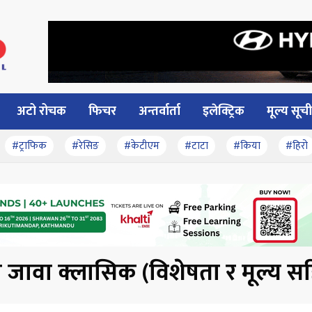
अटो रोचक
फिचर
अन्तर्वार्ता
इलेक्ट्रिक
मूल्य सूची
#ट्राफिक
#रेसिङ
#केटीएम
#टाटा
#किया
#हिरो
ो जावा क्लासिक (विशेषता र मूल्य स