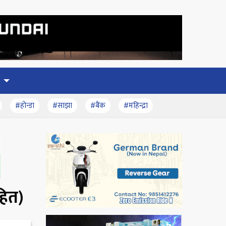
#होन्डा
#साझा
#बैंक
#महिन्द्रा
हित)