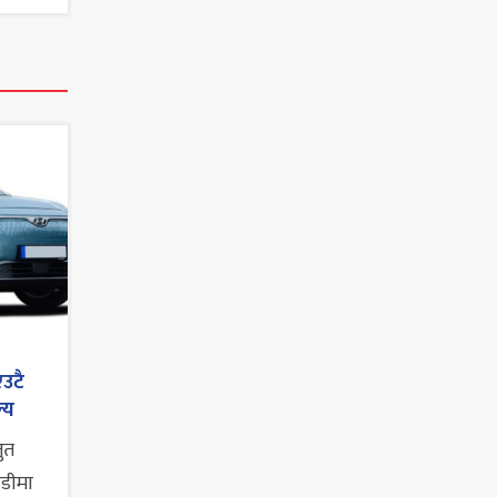
एउटै
्य
तुत
ाडीमा