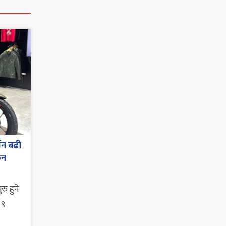
जन बढी
ुन
ु हुने
 ९