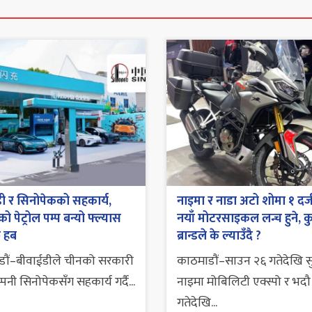
ी र सिनोपेकको सहकार्य,
नाइमा र नाडा अटो शोमा १ दर्
ो पेट्रोल पम्प बन्यो फ्ल्यास
नयाँ मोटरसाइकल लन्च हुने, क
ङ हब
ब्रान्डले के ल्याउँदै ?
डौं–बीवाईडीले चीनको सरकारी
काठमाडौं–साउन २६ गतेदेखि सुर
पनी सिनोपेकसँग सहकार्य गर्दै...
नाइमा मोबिलिटी एक्स्पो र भदौ
गतेदेखि...