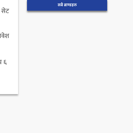
सबै ब्राण्डहरु
 सेट
ावेश
य ६