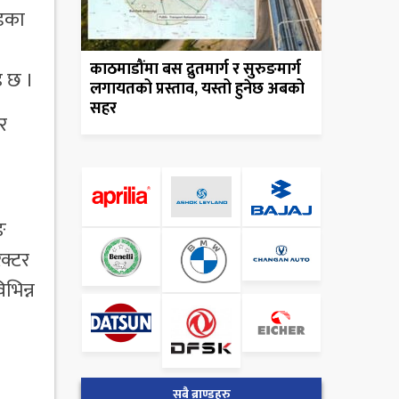
्डका
काठमाडौंमा बस द्रुतमार्ग र सुरुङमार्ग
इ छ ।
लगायतको प्रस्ताव, यस्तो हुनेछ अबको
सहर
र
ङ
ेक्टर
भिन्न
सबै ब्राण्डहरु