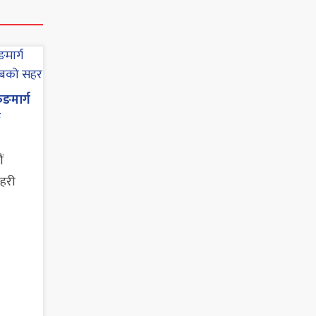
ुङमार्ग
छ
ं
सहरी