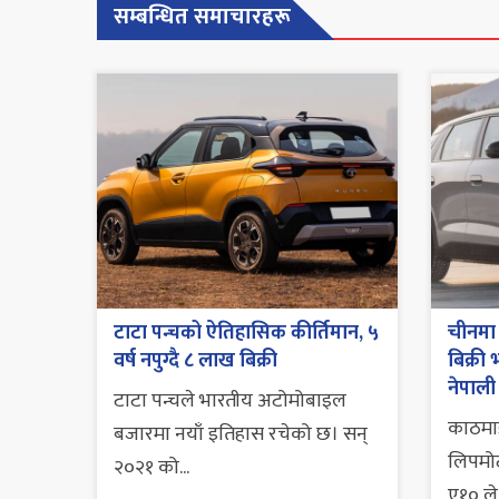
सम्बन्धित समाचारहरू
टाटा पन्चको ऐतिहासिक कीर्तिमान, ५
चीनमा 
वर्ष नपुग्दै ८ लाख बिक्री
बिक्र
नेपाली
टाटा पन्चले भारतीय अटोमोबाइल
काठमाड
बजारमा नयाँ इतिहास रचेको छ। सन्
लिपमोट
२०२१ को...
ए१० ले.