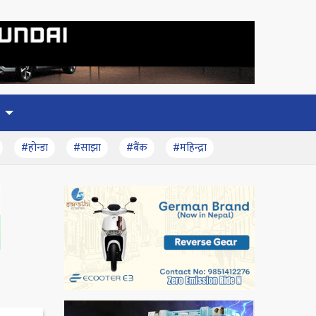
#होन्डा
#साझा
#बैंक
#महिन्द्रा