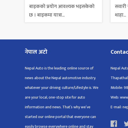
बाइकको प्रयोग आवश्यक भइसकेको
सवारी स
छ । बाइकमा यात्रा...
थाहा...
नेपाल अटो
Conta
Nepal Auto is the leading online source of
Nepal Auto
news about the Nepal automotive industry.
Thapathal
whatever your driving culture/Lifestyle is. We
Mobile: 9
are your local, one-stop site for auto
Web: www
information and news. That’s why we’ve
E-mail: n
started our online portal that everyone can
easily browse everywhere online and stay