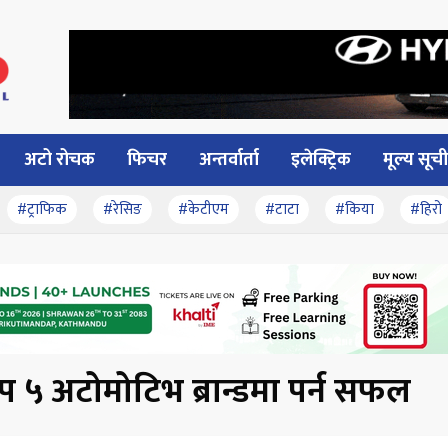
अटो रोचक
फिचर
अन्तर्वार्ता
इलेक्ट्रिक
मूल्य सूची
#ट्राफिक
#रेसिङ
#केटीएम
#टाटा
#किया
#हिरो
प ५ अटोमोटिभ ब्रान्डमा पर्न सफल