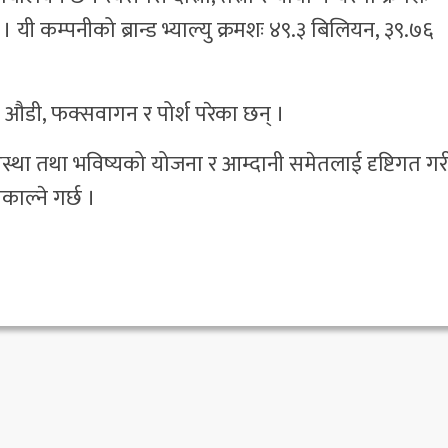
् । यी कम्पनीको ब्रान्ड भ्याल्यु क्रमशः ४९.३ बिलियन, ३९.७६
र्ड, औडी, फक्सवागन र पोर्श परेका छन् ।
था तथा भविष्यको योजना र आम्दानी समेतलाई दृष्टिगत गर
निकाल्ने गर्छ ।