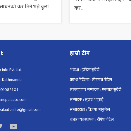
ाधनको कर तिर्ने भन्ने कुरा
कर...
ct
हाम्रो टीम
 Info Pvt Ltd.
अध्यक्ष : इन्दिरा सुवेदी
i, Kathmandu
प्रबन्ध निर्देशक : तोयनाथ पौडेल
801082401
सल्लाहकार सम्पादक : एकराज सुवेदी
.nepalauto.com
सम्पादक : सुवाश भट्टराई
epalauto.info@gmail.com
सम्बाददाता : विजया प्याकुरेल
बजार व्यवस्थापक : दीपेश पौडेल