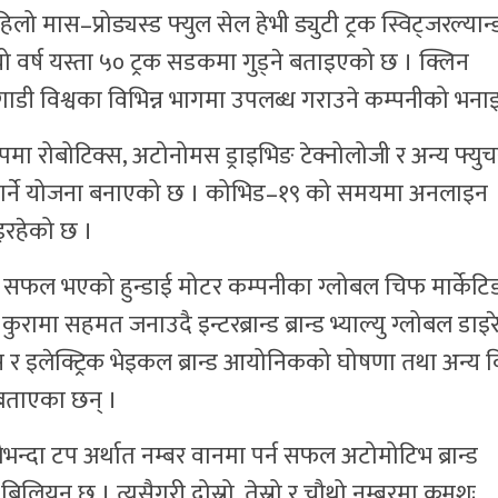
लो मास–प्रोड्यस्ड फ्युल सेल हेभी ड्युटी ट्रक स्विट्जरल्यान
 वर्ष यस्ता ५० ट्रक सडकमा गुड्ने बताइएको छ । क्लिन
गाडी विश्वका विभिन्न भागमा उपलब्ध गराउने कम्पनीको भना
मा रोबोटिक्स, अटोनोमस ड्राइभिङ टेक्नोलोजी र अन्य फ्युच
ार्य गर्ने योजना बनाएको छ । कोभिड–१९ को समयमा अनलाइन
इरहेको छ ।
बढ्न सफल भएको हुन्डाई मोटर कम्पनीका ग्लोबल चिफ मार्केटि
ा सहमत जनाउदै इन्टरब्रान्ड ब्रान्ड भ्याल्यु ग्लोबल डाइर
र इलेक्ट्रिक भेइकल ब्रान्ड आयोनिकको घोषणा तथा अन्य वि
ो बताएका छन् ।
बैभन्दा टप अर्थात नम्बर वानमा पर्न सफल अटोमोटिभ ब्रान्ड
बिलियन छ । त्यसैगरी दोस्रो, तेस्रो र चौथो नम्बरमा क्रमशः