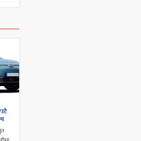
एउटै
्य
तुत
ाडीमा