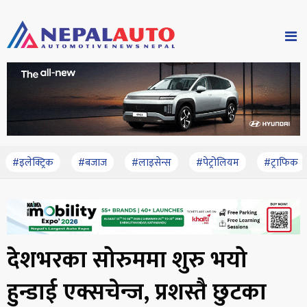
#इलेक्ट्रिक
#बजाज
#लाइसेन्स
#पेट्रोलियम
#ट्राफिक
देशभरका सोरुममा शुरु भयो
हुन्डाई एक्सचेन्ज, प्रशस्तै छुटका