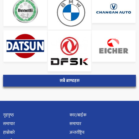
सबै ब्राण्डहरु
गृहपृष्‍ठ
कार/बाईक
समाचार
समाचार
हाम्रोबारे
अन्तर्राष्ट्रिय