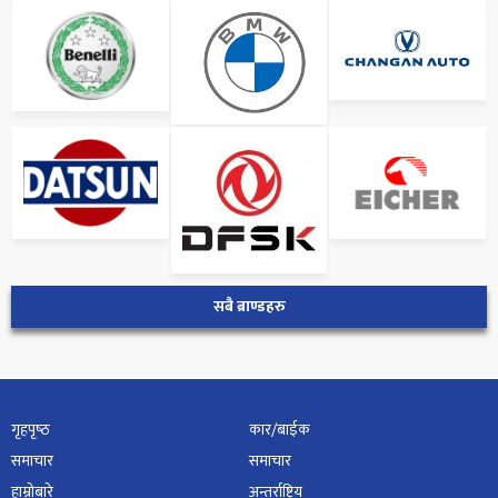
सबै ब्राण्डहरु
गृहपृष्‍ठ
कार/बाईक
समाचार
समाचार
हाम्रोबारे
अन्तर्राष्ट्रिय