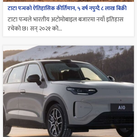
टाटा पन्चको ऐतिहासिक कीर्तिमान, ५ वर्ष नपुग्दै ८ लाख बिक्री
टाटा पन्चले भारतीय अटोमोबाइल बजारमा नयाँ इतिहास
रचेको छ। सन् २०२१ को...