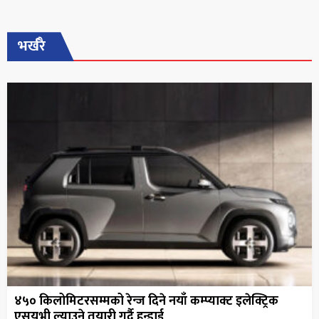
भर्खरै
४५० किलोमिटरसम्मको रेन्ज दिने नयाँ कम्प्याक्ट इलेक्ट्रिक
एसयूभी ल्याउने तयारी गर्दै हुन्डाई