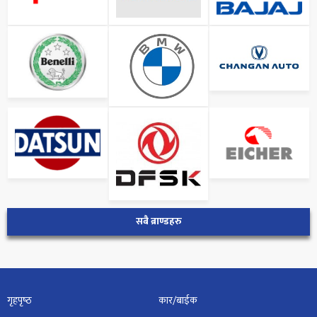
सबै ब्राण्डहरु
गृहपृष्‍ठ
कार/बाईक