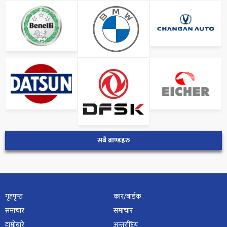
सबै ब्राण्डहरु
गृहपृष्‍ठ
कार/बाईक
समाचार
समाचार
हाम्रोबारे
अन्तर्राष्ट्रिय