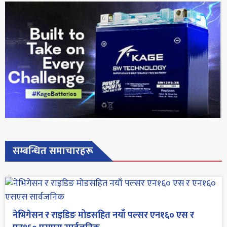
सम्बन्धित समाचारहरू
नेभिगेसन र राइडिङ मोडसहित नयाँ पल्सर एन१६० एस र