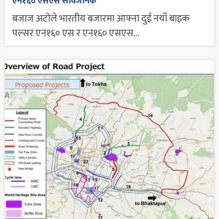
एन१६० एसएस सार्वजनिक
बजाज अटोले भारतीय बजारमा आफ्ना दुई नयाँ बाइक
पल्सर एन१६० एस र एन१६० एसएस...