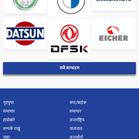
सबै ब्राण्डहरु
गृहपृष्‍ठ
कार/बाईक
समाचार
समाचार
हाम्रोबारे
अन्तर्राष्ट्रिय
सम्पर्क राख्नु
यातायात
नाडा
अन्तर्वार्ता