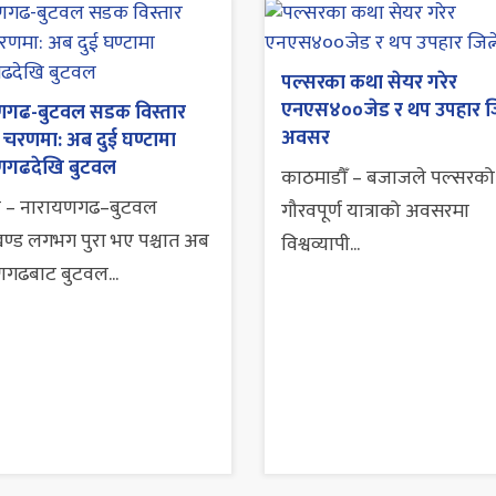
पल्सरका कथा सेयर गरेर
एनएस४००जेड र थप उपहार जित
णगढ-बुटवल सडक विस्तार
अवसर
 चरणमा: अब दुई घण्टामा
णगढदेखि बुटवल
काठमाडौँ – बजाजले पल्सरको २
 – नारायणगढ–बुटवल
गौरवपूर्ण यात्राको अवसरमा
्ड लगभग पुरा भए पश्चात अब
विश्वव्यापी...
गढबाट बुटवल...