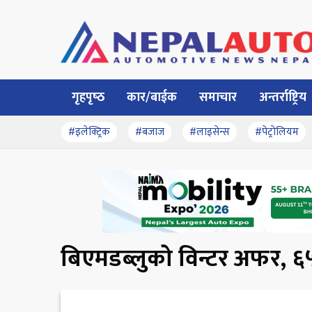
गृहपृष्‍ठ
कार/बाईक
समाचार
अन्तर्राष्ट्रिय
#इलेक्ट्रिक
#बजाज
#लाइसेन्स
#पेट्रोलियम
बिएमडब्लुको विन्टर अफर, ६