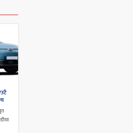
एउटै
्य
तुत
ाडीमा