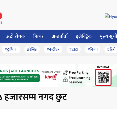
अटो रोचक
फिचर
अन्तर्वार्ता
इलेक्ट्रिक
मूल्य सूची
#ट्राफिक
#रेसिङ
#केटीएम
#टाटा
#किया
#हिरो
५ हजारसम्म नगद छुट