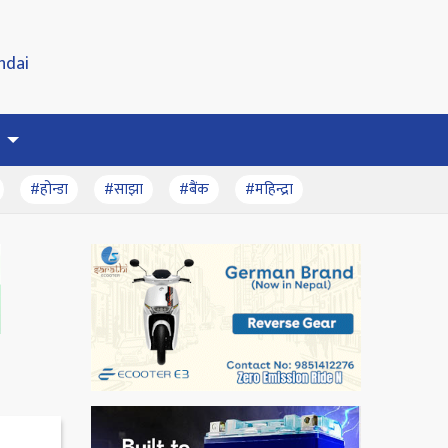
#होन्डा
#साझा
#बैंक
#महिन्द्रा