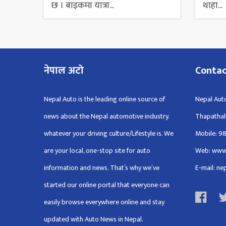
छ । बाइकमा यात्रा...
थाहा...
नेपाल अटो
Conta
Nepal Auto is the leading online source of
Nepal Auto
news about the Nepal automotive industry.
Thapathal
whatever your driving culture/Lifestyle is. We
Mobile: 9
are your local, one-stop site for auto
Web: www
information and news. That’s why we’ve
E-mail: n
started our online portal that everyone can
easily browse everywhere online and stay
updated with Auto News in Nepal.