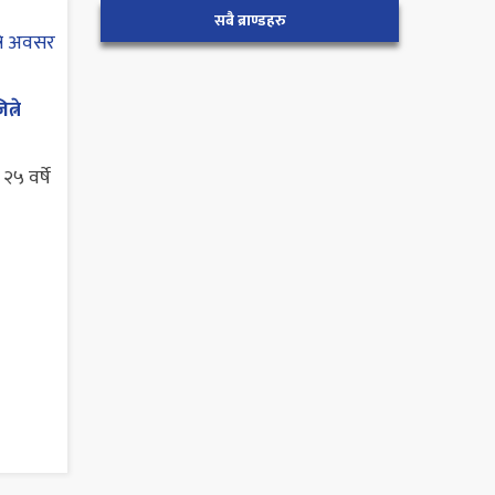
सबै ब्राण्डहरु
्ने
५ वर्षे