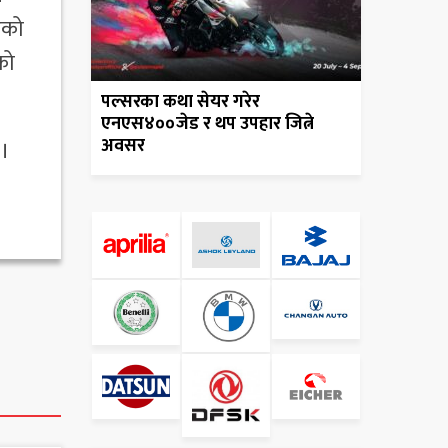
एको
को
पल्सरका कथा सेयर गरेर
एनएस४००जेड र थप उपहार जित्ने
अवसर
 ।