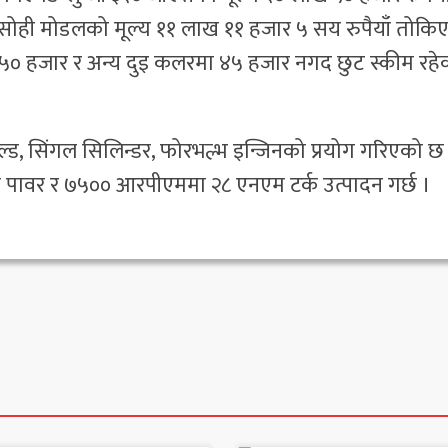
ध सोही मोडलको मूल्य ११ लाख ११ हजार ५ सय रुपैयाँ तोकि
० हजार र अन्य दुइ कलरमा ४५ हजार नगद छुट स्कीम रहे
ल्ड, सिंगल सिलिन्डर, फोरभल्भ इन्जिनको प्रयोग गरिएको छ
 पावर र ७५०० आरपीएममा २८ एनएम टर्क उत्पादन गर्छ ।