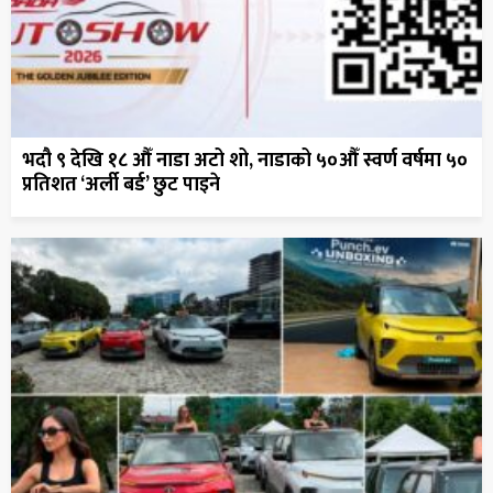
भदौ ९ देखि १८ औँ नाडा अटो शो, नाडाको ५०औँ स्वर्ण वर्षमा ५०
प्रतिशत ‘अर्ली बर्ड’ छुट पाइने