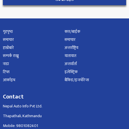
गृहपृष्‍ठ
कार/बाईक
समाचार
समाचार
हाम्रोबारे
अन्तर्राष्ट्रिय
सम्पर्क राख्नु
यातायात
नाडा
अन्तर्वार्ता
टिप्स
इलेक्ट्रिक
आर्काइभ
बैंकिङ/इन्स्योरेन्स
Contact
Nepal Auto Info Pvt Ltd.
Thapathali, Kathmandu
Mobile: 9801082401