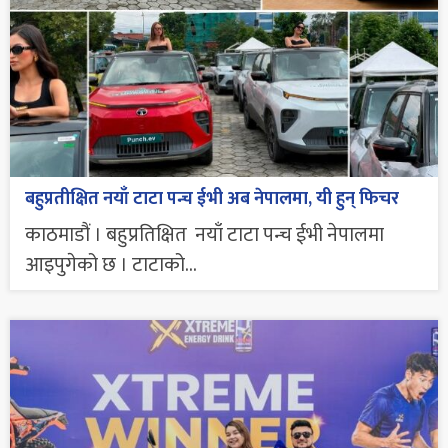
बहुप्रतीक्षित नयाँ टाटा पन्च ईभी अब नेपालमा, यी हुन् फिचर
काठमाडौं । बहुप्रतिक्षित नयाँ टाटा पन्च ईभी नेपालमा
आइपुगेको छ । टाटाको...