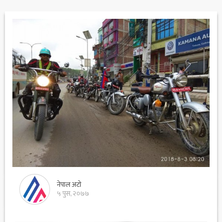
नेपाल अटो
५ पुस, २०७७