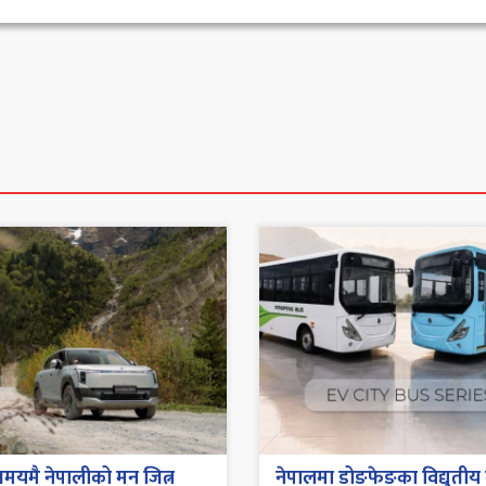
मयमै नेपालीको मन जित्न
नेपालमा डोङफेङका विद्युतीय