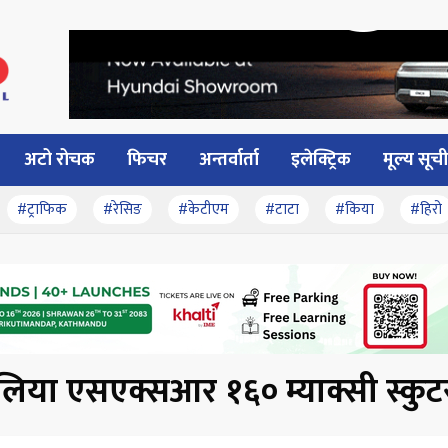
अटो रोचक
फिचर
अन्तर्वार्ता
इलेक्ट्रिक
मूल्य सूची
#ट्राफिक
#रेसिङ
#केटीएम
#टाटा
#किया
#हिरो
लिया एसएक्सआर १६० म्याक्सी स्कुट