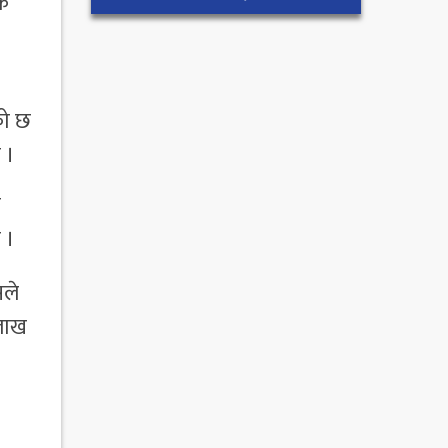
िक
को छ
 ।
म
 ।
सले
 लाख