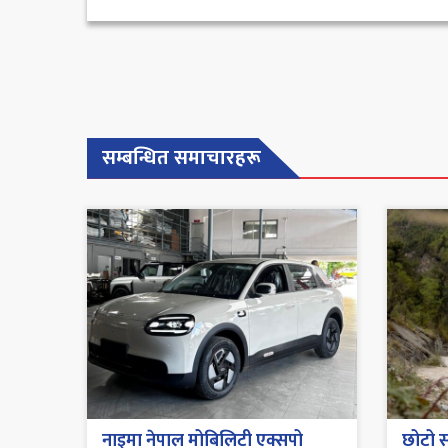
सम्बन्धित समाचारहरू
नाइमा नेपाल मोबिलिटी एक्सपो
छोटो स