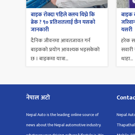
बाइक रोक्दा पहिले क्लच थिच्ने कि
बाइक व
ब्रेक ? ९० प्रतिशतलाई छैन यसको
जरिवाना
जानकारी
यसरी
दैनिक जीवनमा आवतजावत गर्न
हरेक 
बाइकको प्रयोग आवश्यक भइसकेको
सवारी स
छ । बाइकमा यात्रा...
थाहा...
नेपाल अटो
Conta
Nepal Auto is the leading online source of
Nepal Auto
news about the Nepal automotive industry.
Thapathal