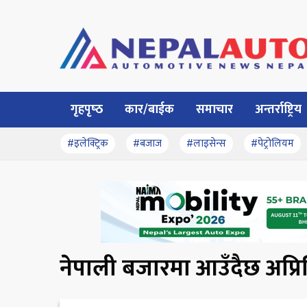
गृहपृष्‍ठ
कार/बाईक
समाचार
अन्तर्राष्ट्रिय
#इलेक्ट्रिक
#बजाज
#लाइसेन्स
#पेट्रोलियम
नेपाली बजारमा आउँदैछ अप्रि