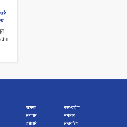
एउटै
्य
तुत
ाडीमा
गृहपृष्‍ठ
कार/बाईक
समाचार
समाचार
हाम्रोबारे
अन्तर्राष्ट्रिय