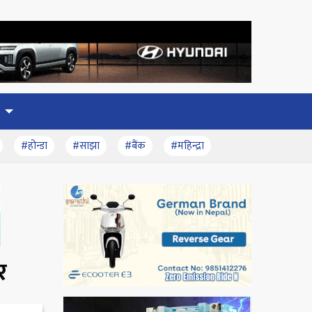
#होन्डा
#साझा
#बैंक
#महिन्द्रा
र