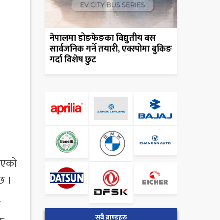
नेपालमा डोङफेङका विद्युतीय बस
सार्वजनिक गर्ने तयारी, एक्स्पोमा बुकिङ
गर्दा विशेष छुट
िइएको
छ ।
न
सबै ब्राण्डहरु