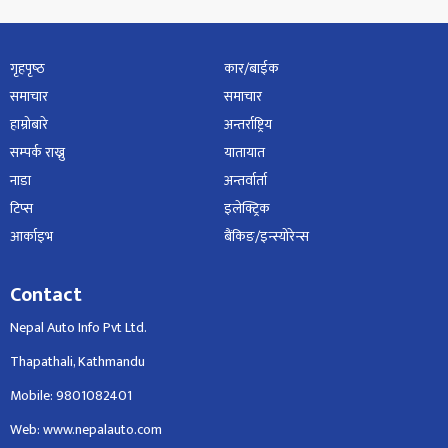
गृहपृष्‍ठ
कार/बाईक
समाचार
समाचार
हाम्रोबारे
अन्तर्राष्ट्रिय
सम्पर्क राख्नु
यातायात
नाडा
अन्तर्वार्ता
टिप्स
इलेक्ट्रिक
आर्काइभ
बैंकिङ/इन्स्योरेन्स
Contact
Nepal Auto Info Pvt Ltd.
Thapathali, Kathmandu
Mobile: 9801082401
Web: www.nepalauto.com