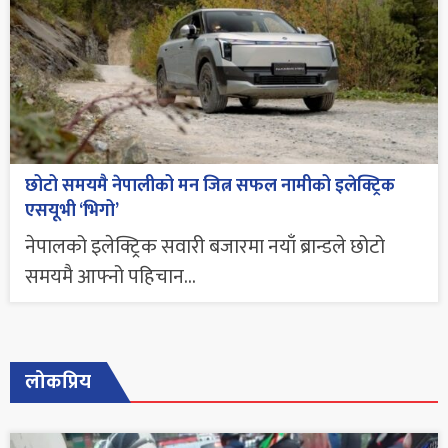
छोटो समयमै नेपालीको मन जित्न सफल नामीको इलेक्ट्रिक
एसयूभी ‘भिगो’
नेपालको इलेक्ट्रिक सवारी बजारमा नयाँ ब्रान्डले छोटो
समयमै आफ्नो पहिचान...
लोकप्रिय