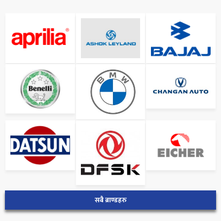
सबै ब्राण्डहरु