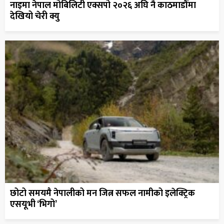
नाइमा नेपाल मोबिलिटी एक्सपो २०२६ अघि नै काठमाडौंमा
देखियो चेरी क्यु
छोटो समयमै नेपालीको मन जित्न सफल नामीको इलेक्ट्रिक
एसयूभी ‘भिगो’