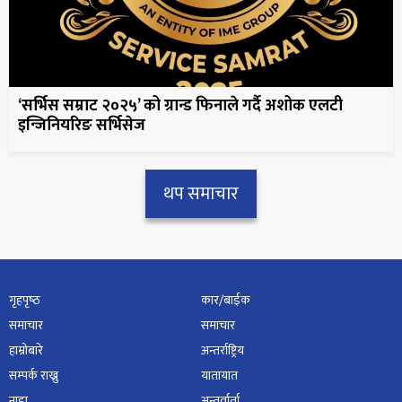
‘सर्भिस सम्राट २०२५’ को ग्रान्ड फिनाले गर्दै अशोक एलटी
इन्जिनियरिङ सर्भिसेज
थप समाचार
गृहपृष्‍ठ
कार/बाईक
समाचार
समाचार
हाम्रोबारे
अन्तर्राष्ट्रिय
सम्पर्क राख्नु
यातायात
नाडा
अन्तर्वार्ता